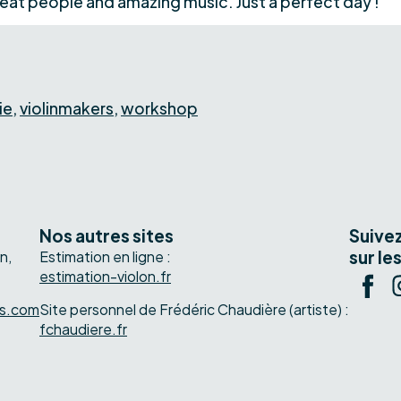
eat people and amazing music. Just a perfect day !
ie
,
violinmakers
,
workshop
Nos autres sites
Suive
sur le
n,
Estimation en ligne :
e
estimation-violon.fr
ns.com
Site personnel de Frédéric Chaudière (artiste) :
fchaudiere.fr