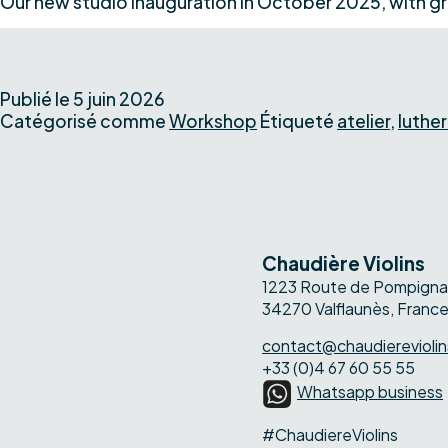
Our new studio inauguration in October 2025, with gr
Publié le
5 juin 2026
Catégorisé comme
Workshop
Étiqueté
atelier
,
luther
Chaudière Violins
1223 Route de Pompigna
34270 Valflaunès, Franc
contact@chaudierevioli
+33 (0)4 67 60 55 55
Whatsapp business
#ChaudiereViolins